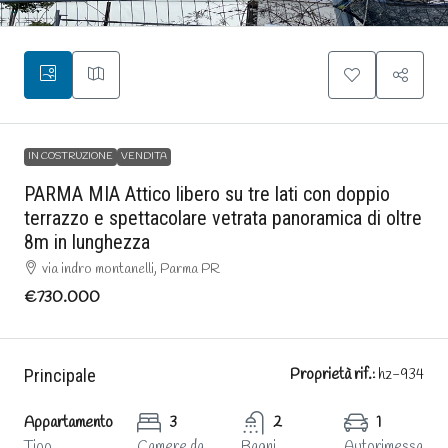
IN COSTRUZIONE
VENDITA
PARMA MIA Attico libero su tre lati con doppio
terrazzo e spettacolare vetrata panoramica di oltre
8m in lunghezza
via indro montanelli, Parma PR
€730.000
Principale
Proprietà rif.:
hz-934
Appartamento
3
2
1
Tipo
Camere da
Bagni
Autorimessa