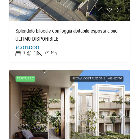
Splendido bilocale con loggia abitabile esposta a sud,
ULTIMO DISPONIBILE
€201.000
1
1
65
Mq
FEATURED
NUOVA COSTRUZIONE
VENDITA