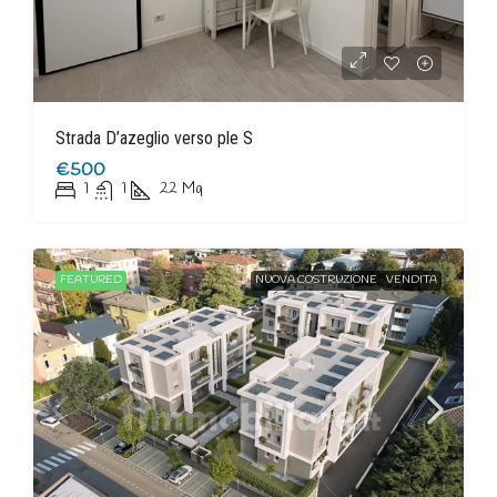
Strada D’azeglio verso ple S
€500
1
1
22
Mq
FEATURED
NUOVA COSTRUZIONE
VENDITA