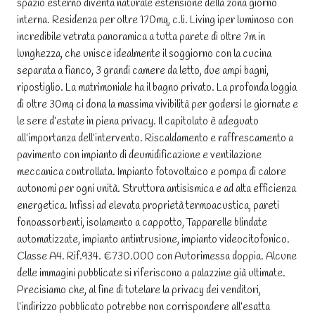
spazio esterno diventa naturale estensione della zona giorno
interna. Residenza per oltre 170mq, c.li. Living iper luminoso con
incredibile vetrata panoramica a tutta parete di oltre 7m in
lunghezza, che unisce idealmente il soggiorno con la cucina
separata a fianco, 3 grandi camere da letto, due ampi bagni,
ripostiglio. La matrimoniale ha il bagno privato. La profonda loggia
di oltre 30mq ci dona la massima vivibilità per godersi le giornate e
le sere d’estate in piena privacy. Il capitolato è adeguato
all’importanza dell’intervento. Riscaldamento e raffrescamento a
pavimento con impianto di deumidificazione e ventilazione
meccanica controllata. Impianto fotovoltaico e pompa di calore
autonomi per ogni unità. Struttura antisismica e ad alta efficienza
energetica. Infissi ad elevata proprietà termoacustica, pareti
fonoassorbenti, isolamento a cappotto, Tapparelle blindate
automatizzate, impianto antintrusione, impianto videocitofonico.
Classe A4. Rif.934. €730.000 con Autorimessa doppia. Alcune
delle immagini pubblicate si riferiscono a palazzine già ultimate.
Precisiamo che, al fine di tutelare la privacy dei venditori,
l’indirizzo pubblicato potrebbe non corrispondere all’esatta