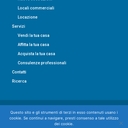
Locali commerciali
Locazione
Servizi
Vendi la tua casa
Affitta la tua casa
Acquista la tua casa
Consulenze professionali
Contatti
Ricerca
© LAimmobiliare - All rights reserved
Questo sito e gli strumenti di terzi in esso contenuti usano i
cookie. Se continui a navigare, presti consenso a tale utilizzo
dei cookie.
Privacy
Contatti