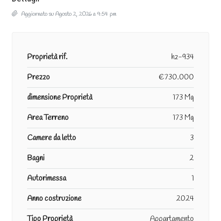
Aggiornato su Agosto 2, 2026 a 9:54 pm
Proprietà rif.
hz-934
Prezzo
€730.000
dimensione Proprietà
173 Mq
Area Terreno
173 Mq
Camere da letto
3
Bagni
2
Autorimessa
1
Anno costruzione
2024
Tipo Proprietà
Appartamento