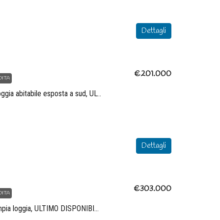
Dettagli
€303.000
€201.000
DITA
Splendido bilocale con loggia abitabile esposta a sud, ULTIMO DISPONIBILE
con loggia abitabile esposta
Elegante trilocale con ampia loggia
SPONIBILE
DISPONIBILE, inserito in un modern
complesso residenziale di nuova cos
PR
progettato per offrire comfort abitat
Mq
Dettagli
efficienza energetica e qualità archi
via cuneo, Parma PR
2
2
98
Mq
€303.000
APPARTAMENTO
DITA
Elegante trilocale con ampia loggia, ULTIMO DISPONIBILE, inserito in un moderno complesso residenziale di nuova costruzione, progettato per offrire comfort abitativo, efficienza energetica e qualità architettonica