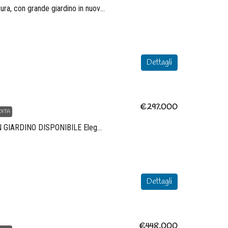
Trilocale di ampia metratura, con grande giardino in nuovo complesso residenziale in costruzione che unisce design moderno, sostenibilità e comfort
Dettagli
€297.000
DITA
ULTIMO TRILOCALE CON GIARDINO DISPONIBILE Elegante trilocale con loggia e bel giardino ad angolo che circonda l’abitazione, il tutto inserito in un moderno complesso residenziale di nuova costruzione, progettato per offrire comfort abitativo, efficienza energetica e qualità architettonica
Dettagli
€448.000