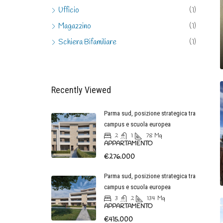
Ufficio
(1)
Magazzino
(1)
Schiera Bifamiliare
(1)
Recently Viewed
Parma sud, posizione strategica tra
campus e scuola europea
2
1
78
Mq
APPARTAMENTO
€276.000
Parma sud, posizione strategica tra
campus e scuola europea
3
2
134
Mq
APPARTAMENTO
€415.000