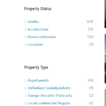
Property Status
Vendita
(54)
In costruzione
(31)
Nuova costruzione
(10)
Locazione
(3)
Property Type
Appartamento
(41)
Unifamiliare Semindipendente
(9)
Garage-Box auto-Posto auto
(2)
Locale commerciale Negozio
(2)