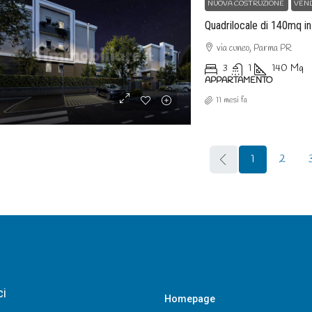
NUOVA COSTRUZIONE
VEN
via cuneo, Parma PR
3
1
140
Mq
APPARTAMENTO
11 mesi fa
1
2
ci
Homepage