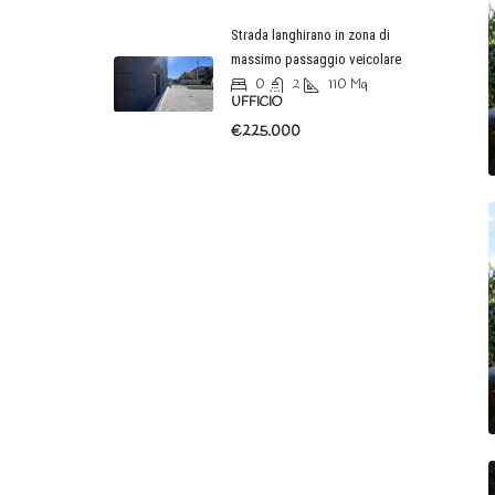
Strada langhirano in zona di
massimo passaggio veicolare
0
2
110
Mq
UFFICIO
€225.000