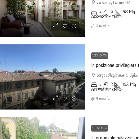
via cuneo, Parma PR
2
2
98
Mq
APPARTAMENTO
3 mesi fa
VENDITA
borgo collegio maria luigia
3
2
162
Mq
APPARTAMENTO
9 mesi fa
VENDITA