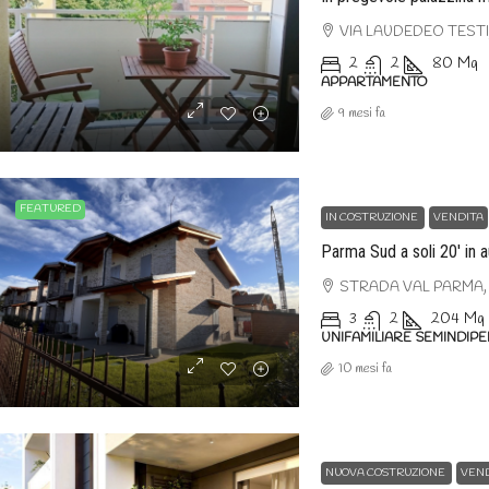
VIA LAUDEDEO TESTI,
2
2
80
Mq
APPARTAMENTO
9 mesi fa
FEATURED
IN COSTRUZIONE
VENDITA
Parma Sud a soli 20′ in a
STRADA VAL PARMA, 
3
2
204
Mq
UNIFAMILIARE SEMINDIP
10 mesi fa
NUOVA COSTRUZIONE
VEN