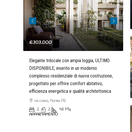
€303.000
€
e esposta
Elegante trilocale con ampia loggia, ULTIMO
D
DISPONIBILE, inserito in un moderno
p
complesso residenziale di nuova costruzione,
d
progettato per offrire comfort abitativo,
s
efficienza energetica e qualità architettonica
via cuneo, Parma PR
A
2
2
98
Mq
APPARTAMENTO