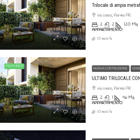
via cuneo, Parma PR
2
2
120
Mq
APPARTAMENTO
10 mesi fa
FEATURED
NUOVA COSTRUZIONE
VEN
via cuneo, Parma PR
2
1
96
Mq
APPARTAMENTO
10 mesi fa