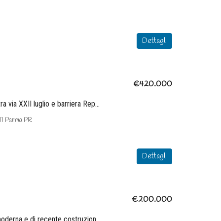
Dettagli
€420.000
In posizione privilegiata tra via XXII luglio e barriera Repubblica
, 11 Parma PR
Dettagli
€200.000
In pregevole palazzina moderna e di recente costruzione, in zona residenziale a pochi passi dall’Auditorium Paganini e dal Barilla Center