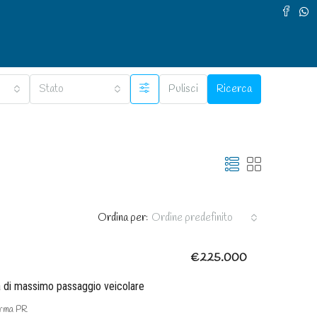
Stato
Pulisci
Ricerca
Ordina per:
Ordine predefinito
€225.000
a di massimo passaggio veicolare
arma PR