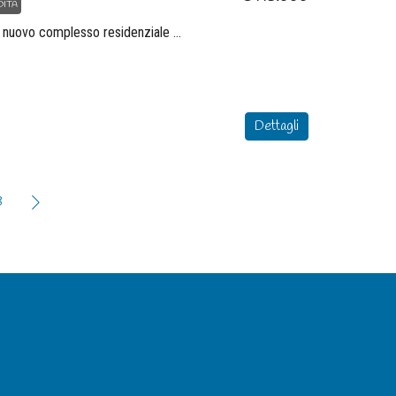
DITA
Quadrilocale di 140mq in nuovo complesso residenziale in costruzione che unisce design moderno, sostenibilità e comfort
Dettagli
3