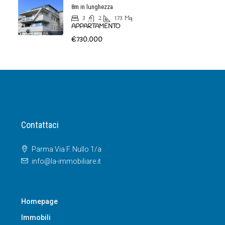
3
2
173
Mq
APPARTAMENTO
€730.000
Contattaci
Parma Via F. Nullo 1/a
info@la-immobiliare.it
Homepage
Immobili
Residenziale