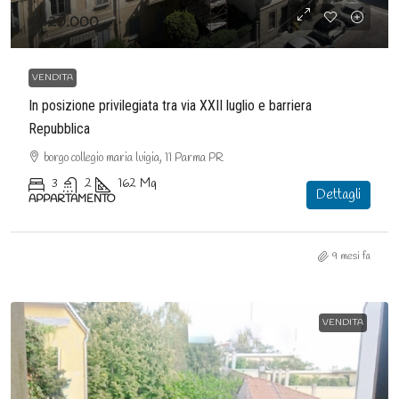
€420.000
VENDITA
In posizione privilegiata tra via XXII luglio e barriera
Repubblica
borgo collegio maria luigia, 11 Parma PR
3
2
162
Mq
Dettagli
APPARTAMENTO
9 mesi fa
VENDITA