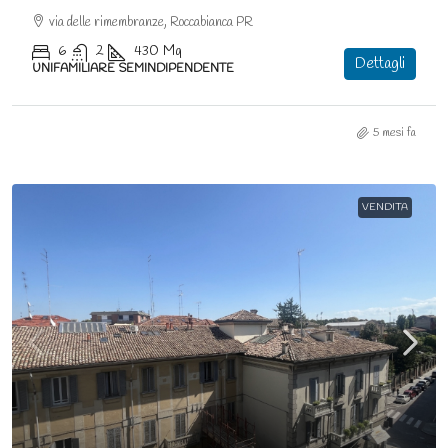
via delle rimembranze, Roccabianca PR
6
2
430
Mq
Dettagli
UNIFAMILIARE SEMINDIPENDENTE
5 mesi fa
VENDITA