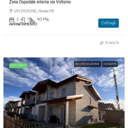
Zona Ospedale interna via Volturno
VIA DIGIONE, Parma PR
2
1
90
Mq
Dettagli
APPARTAMENTO
10 mesi fa
IN COSTRUZIONE
VENDITA
FEATURED