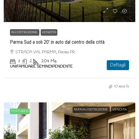
€405.000
IN COSTRUZIONE
VENDITA
Parma Sud a soli 20′ in auto dal centro della città
STRADA VAL PARMA, Parma PR
3
2
204
Mq
Dettagli
UNIFAMILIARE SEMINDIPENDENTE
10 mesi fa
NUOVA COSTRUZIONE
VENDITA
FEATURED