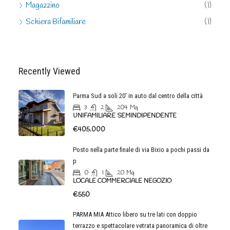
Schiera Bifamiliare
(1)
Recently Viewed
Parma Sud a soli 20′ in auto dal centro della città
3
2
204
Mq
UNIFAMILIARE SEMINDIPENDENTE
€405.000
Posto nella parte finale di via Bixio a pochi passi da
p
0
1
20
Mq
LOCALE COMMERCIALE NEGOZIO
€550
PARMA MIA Attico libero su tre lati con doppio
terrazzo e spettacolare vetrata panoramica di oltre
8m in lunghezza