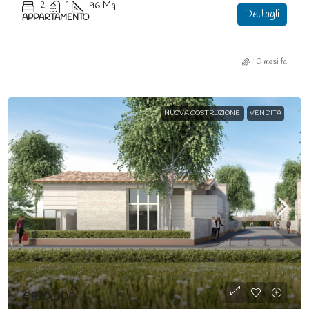
2
1
96
Mq
Dettagli
APPARTAMENTO
10 mesi fa
NUOVA COSTRUZIONE
VENDITA
€870.000