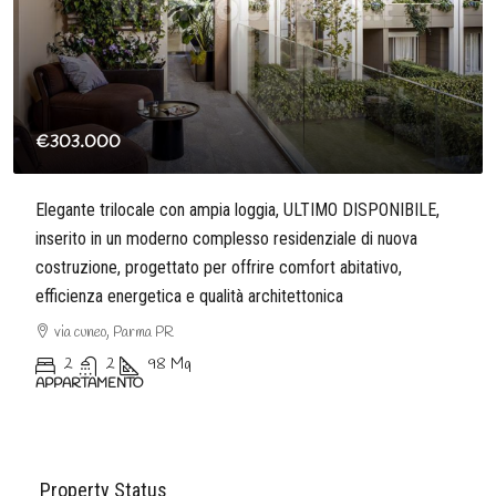
€128.000
Delizioso appartamentino a reddito in un piccolo contesto a
ricordare l’atmosfera tipica delle case del centro storico,
composto da solo 8 unità
Borgo Pietro Cocconi, Parma PR
1
1
40
Mq
APPARTAMENTO
Property Status