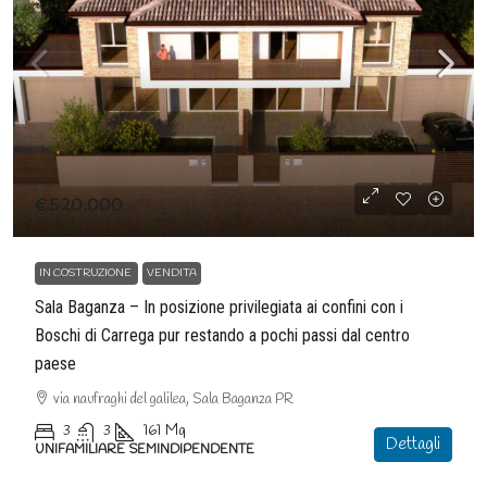
€520.000
IN COSTRUZIONE
VENDITA
Sala Baganza – In posizione privilegiata ai confini con i
Boschi di Carrega pur restando a pochi passi dal centro
paese
via naufraghi del galilea, Sala Baganza PR
3
3
161
Mq
Dettagli
UNIFAMILIARE SEMINDIPENDENTE