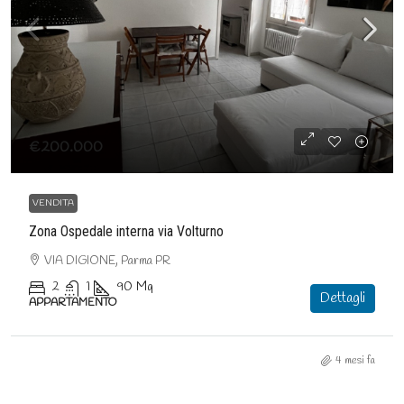
€200.000
VENDITA
Zona Ospedale interna via Volturno
VIA DIGIONE, Parma PR
2
1
90
Mq
Dettagli
APPARTAMENTO
4 mesi fa