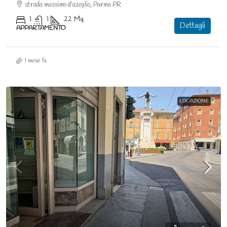
strada massimo d'azeglio, Parma PR
1
1
22
Mq
Dettagli
APPARTAMENTO
1 mese fa
LOCAZIONE