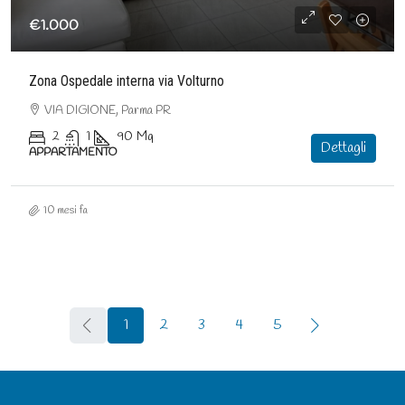
€1.000
Zona Ospedale interna via Volturno
VIA DIGIONE, Parma PR
2
1
90
Mq
Dettagli
APPARTAMENTO
10 mesi fa
1
2
3
4
5