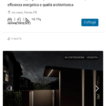
efficienza energetica e qualità architettonica
via cuneo, Parma PR
2
2
98
Mq
Dettagli
APPARTAMENTO
3 mesi fa
IN COSTRUZIONE
VENDITA