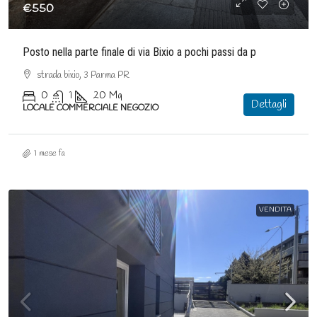
€550
Posto nella parte finale di via Bixio a pochi passi da p
strada bixio, 3 Parma PR
0
1
20
Mq
Dettagli
LOCALE COMMERCIALE NEGOZIO
1 mese fa
VENDITA