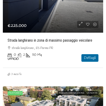
€225.000
Strada langhirano in zona di massimo passaggio veicolare
strada langhirano , 85 Parma PR
0
2
110
Mq
Dettagli
UFFICIO
3 mesi fa
FEATURED
NUOVA COSTRUZIONE
VENDITA