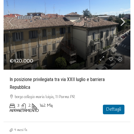
€420.000
In posizione privilegiata tra via XXII luglio e barriera
Repubblica
borgo collegio maria luigia, 11 Parma PR
3
2
162
Mq
Dettagli
APPARTAMENTO
9 mesi fa