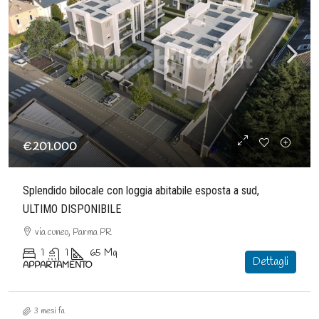
€201.000
Splendido bilocale con loggia abitabile esposta a sud,
ULTIMO DISPONIBILE
via cuneo, Parma PR
1
1
65
Mq
Dettagli
APPARTAMENTO
3 mesi fa