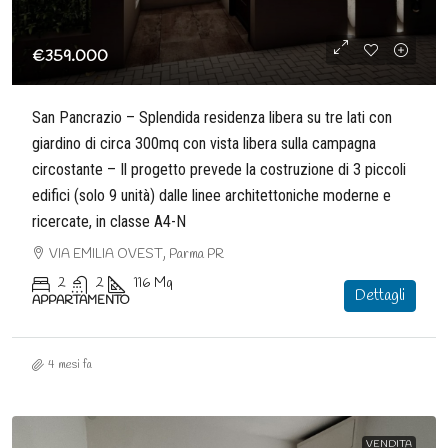
€359.000
San Pancrazio – Splendida residenza libera su tre lati con
giardino di circa 300mq con vista libera sulla campagna
circostante – Il progetto prevede la costruzione di 3 piccoli
edifici (solo 9 unità) dalle linee architettoniche moderne e
ricercate, in classe A4-N
VIA EMILIA OVEST, Parma PR
2
2
116
Mq
Dettagli
APPARTAMENTO
4 mesi fa
VENDITA