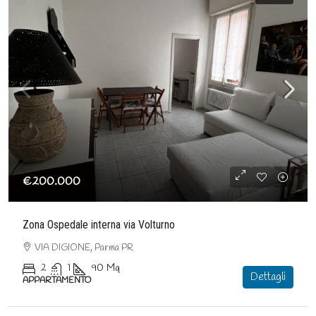
€200.000
Zona Ospedale interna via Volturno
VIA DIGIONE, Parma PR
2
1
90
Mq
Dettagli
APPARTAMENTO