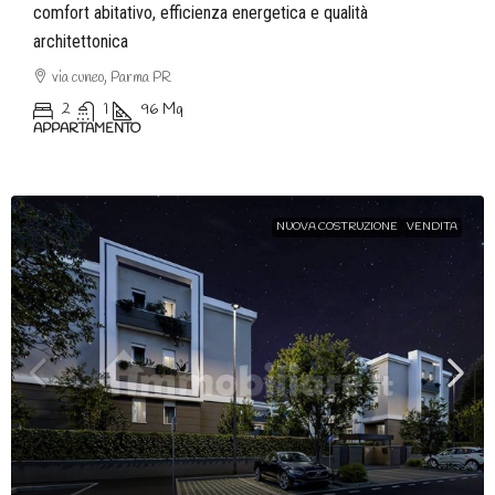
comfort abitativo, efficienza energetica e qualità
architettonica
via cuneo, Parma PR
2
1
96
Mq
APPARTAMENTO
NUOVA COSTRUZIONE
VENDITA