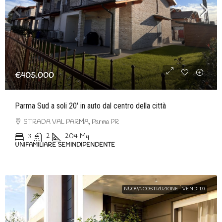
€405.000
Parma Sud a soli 20′ in auto dal centro della città
STRADA VAL PARMA, Parma PR
3
2
204
Mq
UNIFAMILIARE SEMINDIPENDENTE
NUOVA COSTRUZIONE
VENDITA