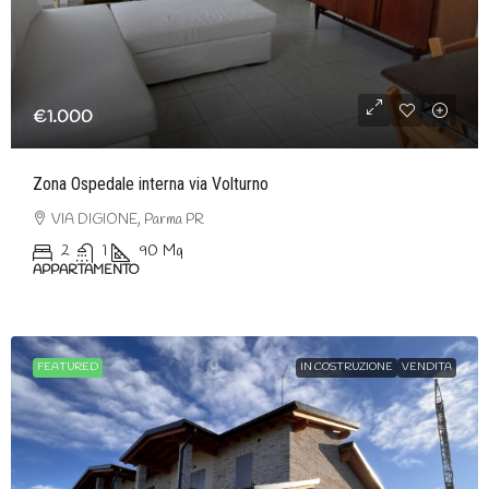
€1.000
Zona Ospedale interna via Volturno
VIA DIGIONE, Parma PR
2
1
90
Mq
APPARTAMENTO
FEATURED
IN COSTRUZIONE
VENDITA