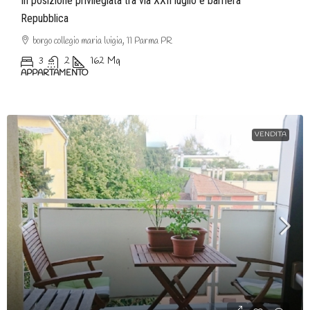
In posizione privilegiata tra via XXII luglio e barriera
Repubblica
borgo collegio maria luigia, 11 Parma PR
3
2
162
Mq
APPARTAMENTO
VENDITA