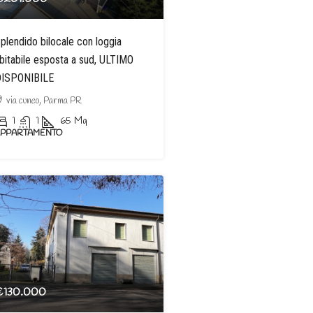
plendido bilocale con loggia
bitabile esposta a sud, ULTIMO
ISPONIBILE
via cuneo, Parma PR
1
1
65
Mq
APPARTAMENTO
€130.000