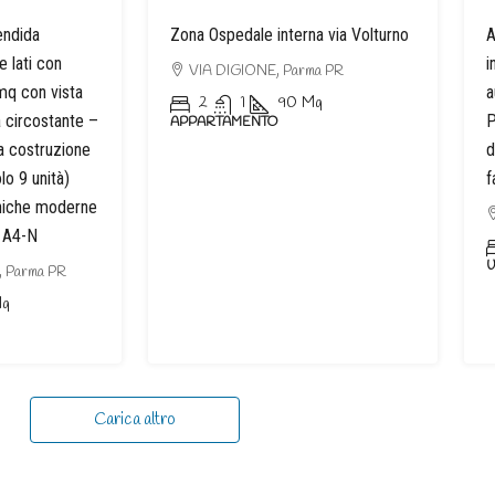
endida
Zona Ospedale interna via Volturno
A
e lati con
i
VIA DIGIONE, Parma PR
mq con vista
a
2
1
90
Mq
a circostante –
P
APPARTAMENTO
la costruzione
d
olo 9 unità)
f
oniche moderne
e A4-N
U
 Parma PR
q
Carica altro