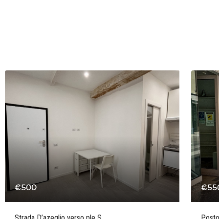
€500
€55
Strada D’azeglio verso ple S
Posto 