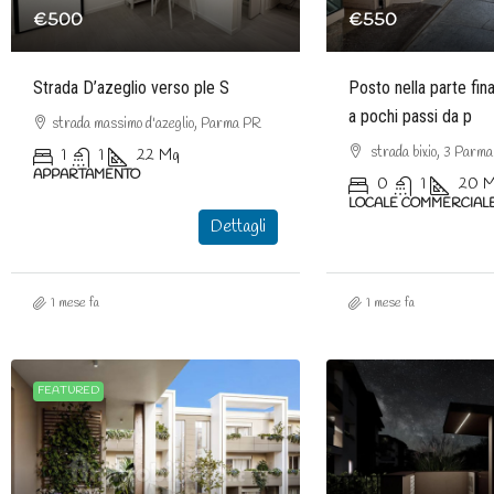
€500
€550
Strada D’azeglio verso ple S
Posto nella parte fina
a pochi passi da p
strada massimo d'azeglio, Parma PR
strada bixio, 3 Parm
1
1
22
Mq
APPARTAMENTO
0
1
20
M
LOCALE COMMERCIAL
Dettagli
1 mese fa
1 mese fa
FEATURED