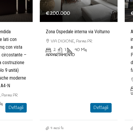
€200.000
endida
Zona Ospedale interna via Volturno
A
e lati con
i
VIA DIGIONE, Parma PR
mq con vista
a
2
1
90
Mq
a circostante –
P
APPARTAMENTO
la costruzione
d
olo 9 unità)
f
oniche moderne
e A4-N
U
 Parma PR
q
Dettagli
Dettagli
4 mesi fa