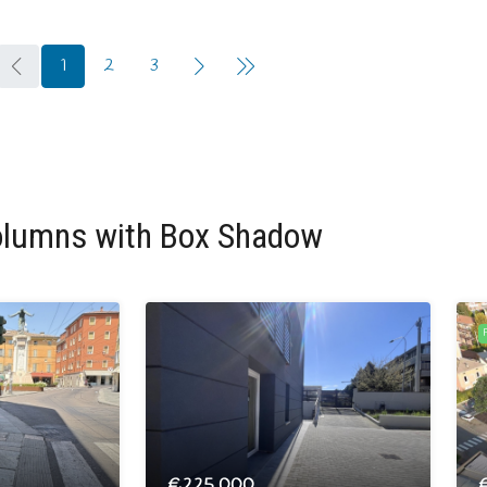
1
2
3
olumns with Box Shadow
€225.000