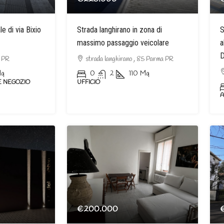
le di via Bixio
Strada langhirano in zona di
S
massimo passaggio veicolare
a
D
a PR
strada langhirano , 85 Parma PR
q
0
2
110
Mq
E NEGOZIO
UFFICIO
€200.000