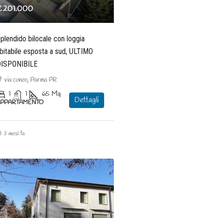
€201.000
plendido bilocale con loggia
bitabile esposta a sud, ULTIMO
ISPONIBILE
via cuneo, Parma PR
1
1
65
Mq
Dettagli
APPARTAMENTO
3 mesi fa