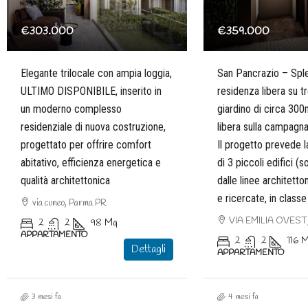
€303.000
€359.000
Elegante trilocale con ampia loggia,
San Pancrazio – Spl
ULTIMO DISPONIBILE, inserito in
residenza libera su tr
un moderno complesso
giardino di circa 300
residenziale di nuova costruzione,
libera sulla campagn
progettato per offrire comfort
Il progetto prevede 
abitativo, efficienza energetica e
di 3 piccoli edifici (s
qualità architettonica
dalle linee architett
e ricercate, in class
via cuneo, Parma PR
VIA EMILIA OVEST,
2
2
98
Mq
APPARTAMENTO
2
2
116
M
Dettagli
APPARTAMENTO
3 mesi fa
4 mesi fa