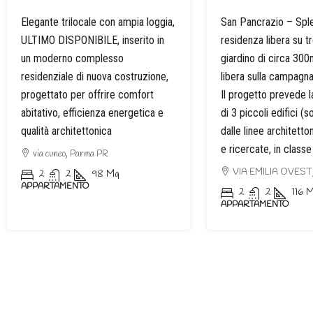
Elegante trilocale con ampia loggia,
San Pancrazio – Spl
ULTIMO DISPONIBILE, inserito in
residenza libera su tr
un moderno complesso
giardino di circa 300
residenziale di nuova costruzione,
libera sulla campagn
progettato per offrire comfort
Il progetto prevede 
abitativo, efficienza energetica e
di 3 piccoli edifici (s
qualità architettonica
dalle linee architett
e ricercate, in class
via cuneo, Parma PR
VIA EMILIA OVEST,
2
2
98
Mq
APPARTAMENTO
2
2
116
M
APPARTAMENTO