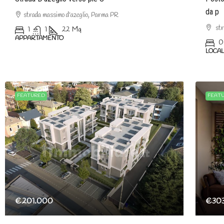
da p
strada massimo d'azeglio, Parma PR
str
1
1
22
Mq
APPARTAMENTO
0
LOCA
FEATURED
FEAT
€201.000
€30