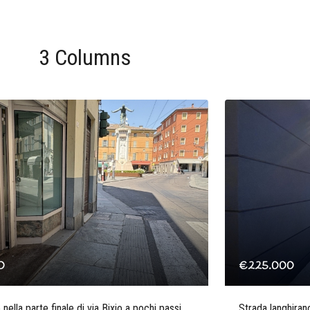
3 Columns
0
€225.000
nella parte finale di via Bixio a pochi passi
Strada langhiran