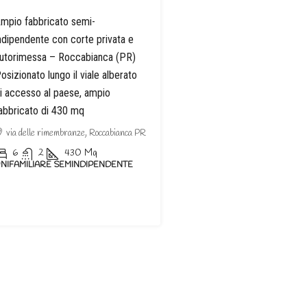
mpio fabbricato semi-
ndipendente con corte privata e
utorimessa – Roccabianca (PR)
osizionato lungo il viale alberato
i accesso al paese, ampio
abbricato di 430 mq
via delle rimembranze, Roccabianca PR
6
2
430
Mq
NIFAMILIARE SEMINDIPENDENTE