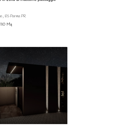
no , 85 Parma PR
110
Mq