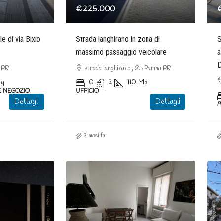
€225.000
le di via Bixio
Strada langhirano in zona di
S
massimo passaggio veicolare
a
D
a PR
strada langhirano , 85 Parma PR
q
0
2
110
Mq
E NEGOZIO
UFFICIO
Dettagli
Dettagli
3 mesi fa