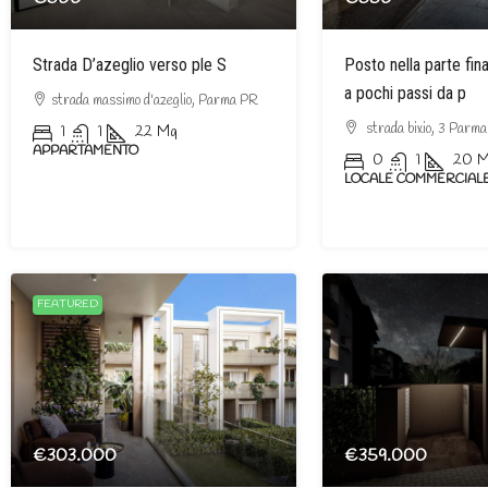
Strada D’azeglio verso ple S
Posto nella parte fina
a pochi passi da p
strada massimo d'azeglio, Parma PR
strada bixio, 3 Parm
1
1
22
Mq
APPARTAMENTO
0
1
20
M
LOCALE COMMERCIAL
FEATURED
€303.000
€359.000