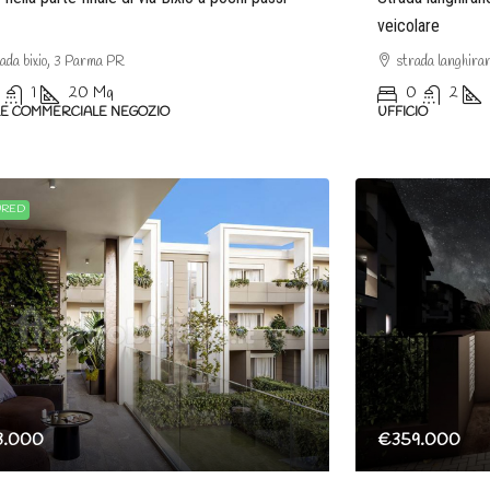
veicolare
ada bixio, 3 Parma PR
strada langhira
1
20
Mq
0
2
LE COMMERCIALE NEGOZIO
UFFICIO
URED
3.000
€359.000