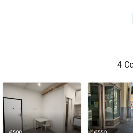
4 C
€500
€550