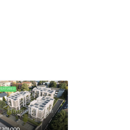
FEATURED
€201.000