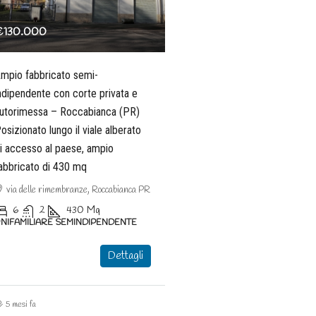
€130.000
mpio fabbricato semi-
ndipendente con corte privata e
utorimessa – Roccabianca (PR)
osizionato lungo il viale alberato
i accesso al paese, ampio
abbricato di 430 mq
via delle rimembranze, Roccabianca PR
6
2
430
Mq
NIFAMILIARE SEMINDIPENDENTE
Dettagli
5 mesi fa