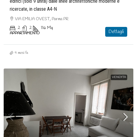
edifici (solo 9 unità) dalle linee architettoniche moderne e
ricercate, in classe A4-N
VIA EMILIA OVEST, Parma PR
2
2
116
Mq
Dettagli
APPARTAMENTO
4 mesi fa
VENDITA