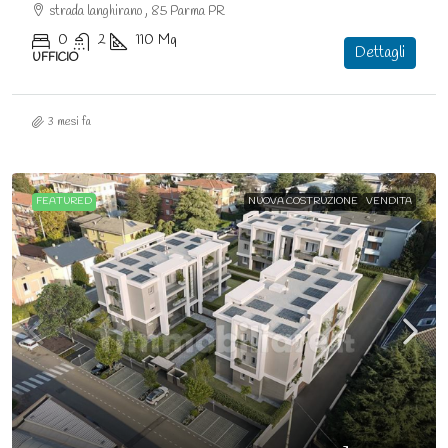
strada langhirano , 85 Parma PR
0
2
110
Mq
Dettagli
UFFICIO
3 mesi fa
FEATURED
NUOVA COSTRUZIONE
VENDITA