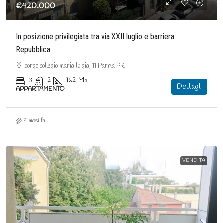
€420.000
In posizione privilegiata tra via XXII luglio e barriera
Repubblica
borgo collegio maria luigia, 11 Parma PR
3
2
162
Mq
Dettagli
APPARTAMENTO
9 mesi fa
VENDITA