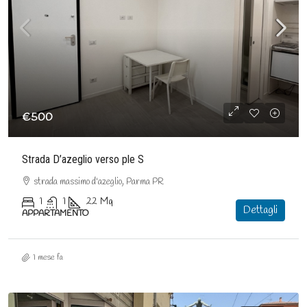
€500
Strada D’azeglio verso ple S
strada massimo d'azeglio, Parma PR
1
1
22
Mq
Dettagli
APPARTAMENTO
1 mese fa