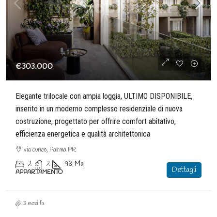
€303.000
Elegante trilocale con ampia loggia, ULTIMO DISPONIBILE,
inserito in un moderno complesso residenziale di nuova
costruzione, progettato per offrire comfort abitativo,
efficienza energetica e qualità architettonica
via cuneo, Parma PR
2
2
98
Mq
Dettagli
APPARTAMENTO
3 mesi fa