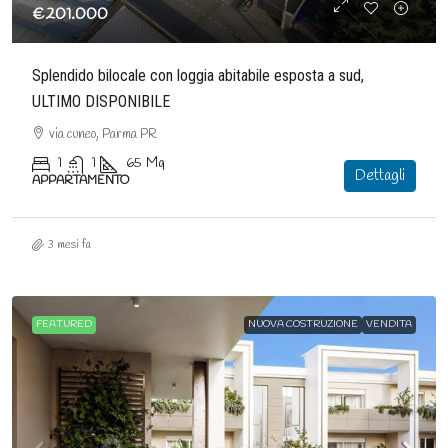
€201.000
Splendido bilocale con loggia abitabile esposta a sud,
ULTIMO DISPONIBILE
via cuneo, Parma PR
1
1
65
Mq
Dettagli
APPARTAMENTO
3 mesi fa
FEATURED
NUOVA COSTRUZIONE
VENDITA