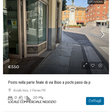
LOCAZIONE
€550
Posto nella parte finale di via Bixio a pochi passi da p
strada bixio, 3 Parma PR
0
1
20
Mq
Dettagli
LOCALE COMMERCIALE NEGOZIO