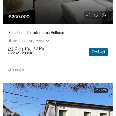
€200.000
Zona Ospedale interna via Volturno
VIA DIGIONE, Parma PR
2
1
90
Mq
Dettagli
APPARTAMENTO
4 mesi fa
VENDITA