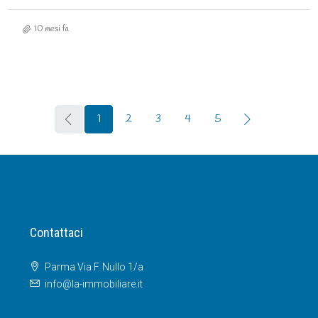
10 mesi fa
1
2
3
4
5
Contattaci
Parma Via F. Nullo 1/a
info@la-immobiliare.it