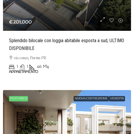
€201.000
Splendido bilocale con loggia abitabile esposta a sud, ULTIMO
DISPONIBILE
via cuneo, Parma PR
1
1
65
Mq
APPARTAMENTO
FEATURED
NUOVA COSTRUZIONE
VENDITA