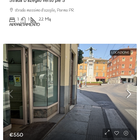
Strada D’azeglio verso ple S
strada massimo d'azeglio, Parma PR
1
1
22
Mq
APPARTAMENTO
LOCAZIONE
€550