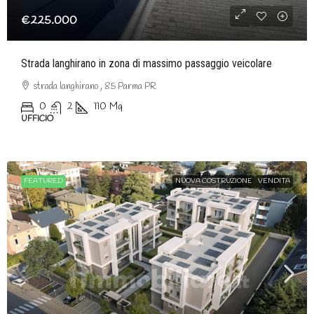
€225.000
Strada langhirano in zona di massimo passaggio veicolare
strada langhirano , 85 Parma PR
0
2
110
Mq
UFFICIO
FEATURED
NUOVA COSTRUZIONE
VENDITA