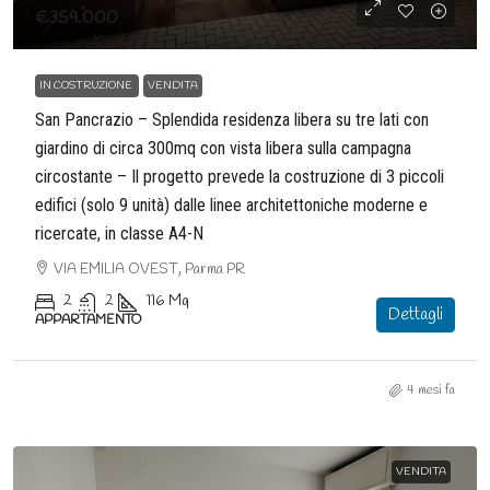
€359.000
IN COSTRUZIONE
VENDITA
San Pancrazio – Splendida residenza libera su tre lati con
giardino di circa 300mq con vista libera sulla campagna
circostante – Il progetto prevede la costruzione di 3 piccoli
edifici (solo 9 unità) dalle linee architettoniche moderne e
ricercate, in classe A4-N
VIA EMILIA OVEST, Parma PR
2
2
116
Mq
Dettagli
APPARTAMENTO
4 mesi fa
VENDITA