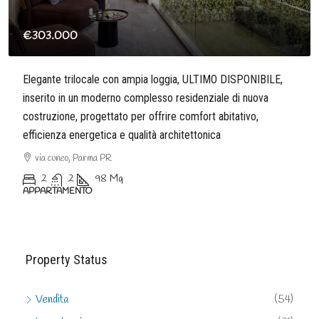
€128.000
Delizioso appartamentino a reddito in un piccolo contesto a
ricordare l’atmosfera tipica delle case del centro storico,
composto da solo 8 unità
Borgo Pietro Cocconi, Parma PR
1
1
40
Mq
APPARTAMENTO
Property Status
Vendita
(54)
In costruzione
(31)