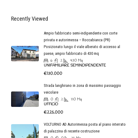
Recently Viewed
Ampio fabbricato semi-indipendente con corte
privata e autorimessa – Roccabianca (PR)
Posizionato lungo il viale alberato di accesso al
paese, ampio fabbricato di 430 mq
6
2
430
Mq
UNIFAMILIARE SEMINDIPENDENTE
€130.000
Strada langhirano in zona di massimo passaggio
veicolare
0
2
110
Mq
UFFICIO
€225.000
VOLTURNO AD Autorimessa posta al piano interrato
di palazzina di recente costruzione
0
0
14
Mq
GARAGE-BOX AUTO-POSTO AUTO