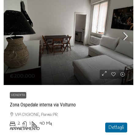
€200.000
VENDITA
Zona Ospedale interna via Volturno
VIA DIGIONE, Parma PR
2
1
90
Mq
Dettagli
APPARTAMENTO