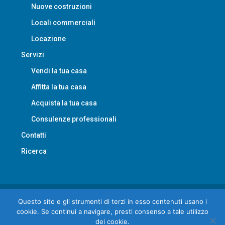
Locali commerciali
Locazione
Servizi
Vendi la tua casa
Affitta la tua casa
Acquista la tua casa
Consulenze professionali
Contatti
Ricerca
© LAimmobiliare - All rights reserved
Questo sito e gli strumenti di terzi in esso contenuti usano i
cookie. Se continui a navigare, presti consenso a tale utilizzo
Privacy
Contatti
dei cookie.