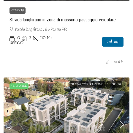
VENDITA
Strada langhirano in zona di massimo passaggio veicolare
strada langhirano , 85 Parma PR
0
2
110
Mq
Dettagli
UFFICIO
3 mesi fa
NUOVA COSTRUZIONE
VENDITA
FEATURED