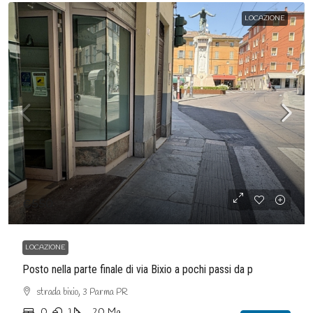
LOCAZIONE
€550
LOCAZIONE
Posto nella parte finale di via Bixio a pochi passi da p
strada bixio, 3 Parma PR
0
1
20
Mq