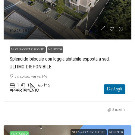
€201.000
NUOVA COSTRUZIONE
VENDITA
Splendido bilocale con loggia abitabile esposta a sud,
ULTIMO DISPONIBILE
via cuneo, Parma PR
1
1
65
Mq
Dettagli
APPARTAMENTO
3 mesi fa
NUOVA COSTRUZIONE
VENDITA
FEATURED