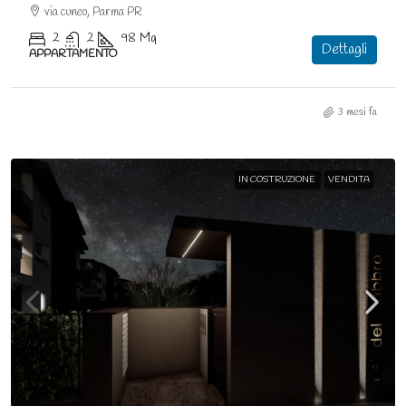
via cuneo, Parma PR
2
2
98
Mq
Dettagli
APPARTAMENTO
3 mesi fa
IN COSTRUZIONE
VENDITA