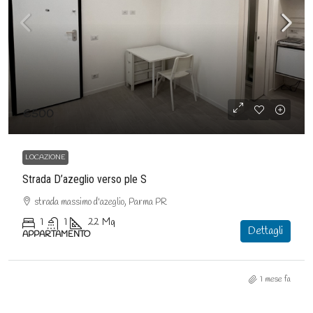
€500
LOCAZIONE
Strada D’azeglio verso ple S
strada massimo d'azeglio, Parma PR
1
1
22
Mq
Dettagli
APPARTAMENTO
1 mese fa