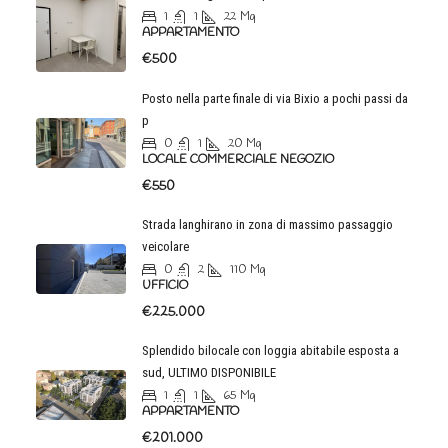
1
1
22
Mq
APPARTAMENTO
€500
Posto nella parte finale di via Bixio a pochi passi da
p
0
1
20
Mq
LOCALE COMMERCIALE NEGOZIO
€550
Strada langhirano in zona di massimo passaggio
veicolare
0
2
110
Mq
UFFICIO
€225.000
Splendido bilocale con loggia abitabile esposta a
sud, ULTIMO DISPONIBILE
1
1
65
Mq
APPARTAMENTO
€201.000