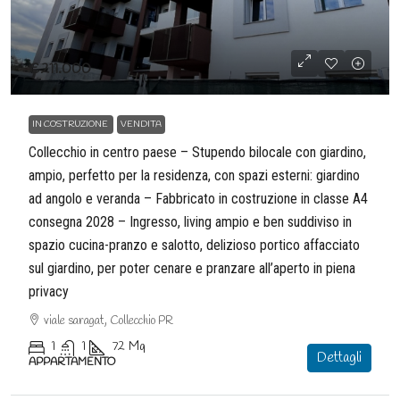
€211.000
IN COSTRUZIONE
VENDITA
Collecchio in centro paese – Stupendo bilocale con giardino,
ampio, perfetto per la residenza, con spazi esterni: giardino
ad angolo e veranda – Fabbricato in costruzione in classe A4
consegna 2028 – Ingresso, living ampio e ben suddiviso in
spazio cucina-pranzo e salotto, delizioso portico affacciato
sul giardino, per poter cenare e pranzare all’aperto in piena
privacy
viale saragat, Collecchio PR
1
1
72
Mq
Dettagli
APPARTAMENTO