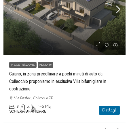
€330.000
IN COSTRUZIONE
VENDITA
Gaiano, in zona precollinare a pochi minuti di auto da
Collecchio proponiamo in esclusiva Villa bifamigliare in
costruzione
Via Pastori, Collecchio PR
3
2
146
Mq
Dettagli
SCHIERA BIFAMILIARE