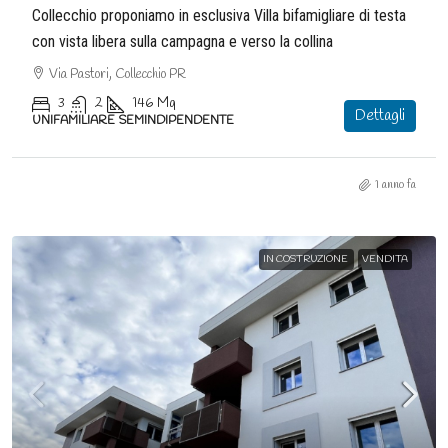
Collecchio proponiamo in esclusiva Villa bifamigliare di testa
con vista libera sulla campagna e verso la collina
Via Pastori, Collecchio PR
3
2
146
Mq
Dettagli
UNIFAMILIARE SEMINDIPENDENTE
1 anno fa
IN COSTRUZIONE
VENDITA