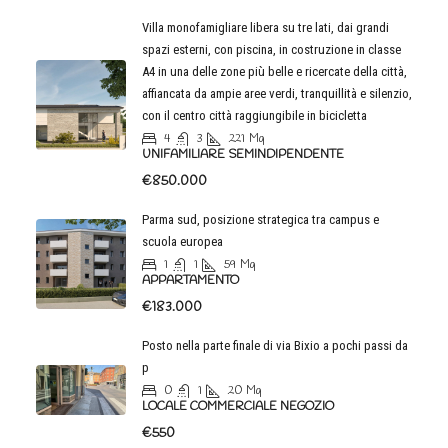
Villa monofamigliare libera su tre lati, dai grandi
spazi esterni, con piscina, in costruzione in classe
A4 in una delle zone più belle e ricercate della città,
affiancata da ampie aree verdi, tranquillità e silenzio,
con il centro città raggiungibile in bicicletta
4
3
221
Mq
UNIFAMILIARE SEMINDIPENDENTE
€850.000
Parma sud, posizione strategica tra campus e
scuola europea
1
1
59
Mq
APPARTAMENTO
€183.000
Posto nella parte finale di via Bixio a pochi passi da
p
0
1
20
Mq
LOCALE COMMERCIALE NEGOZIO
€550